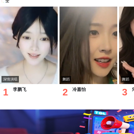
深情演唱
舞蹈
舞蹈
1
李鹏飞
2
冷嘉怡
3